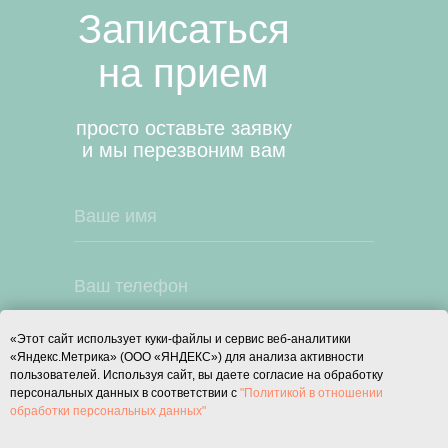
Записаться
на прием
просто оставьте заявку
и мы перезвоним вам
«Этот сайт использует куки-файлы и сервис веб-аналитики
Я даю согласие на
«Яндекс.Метрика» (ООО «ЯНДЕКС») для анализа активности
обработку моих
пользователей. Используя сайт, вы даете согласие на обработку
персональных данных в соответствии с
"Политикой в отношении
персональных данных в
обработки персональных данных"
соответствии с
Политикой