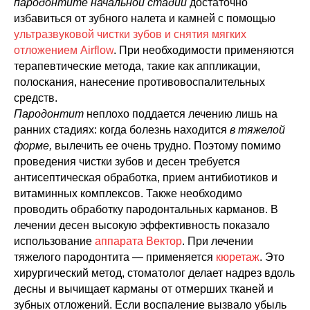
пародонтите начальной стадии
достаточно
избавиться от зубного налета и камней с помощью
ультразвуковой чистки зубов и снятия мягких
отложением Airflow
. При необходимости применяются
терапевтические метода, такие как аппликации,
полоскания, нанесение противовоспалительных
средств.
Пародонтит
неплохо поддается лечению лишь на
ранних стадиях: когда болезнь находится
в тяжелой
форме,
вылечить ее очень трудно. Поэтому помимо
проведения чистки зубов и десен требуется
антисептическая обработка, прием антибиотиков и
витаминных комплексов. Также необходимо
проводить обработку пародонтальных карманов. В
лечении десен высокую эффективность показало
использование
аппарата Вектор
.
При лечении
тяжелого пародонтита — применяется
кюретаж
. Это
хирургический метод, стоматолог делает надрез вдоль
десны и вычищает карманы от отмерших тканей и
зубных отложений. Если воспаление вызвало убыль