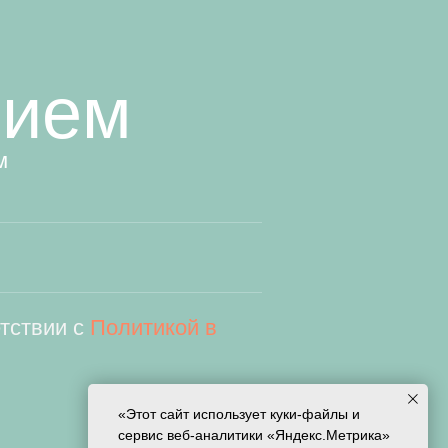
рием
м
етствии с
Политикой в
«Этот сайт использует куки-файлы и
сервис веб-аналитики «Яндекс.Метрика»